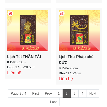
Lịch Tết THẦN TÀI
Lịch Thư Pháp chữ
KT:
40x78cm
ĐỨC
Bloc:
14.5x20.5cm
KT:
46x75cm
Liên hệ
Bloc:
17x24cm
Liên hệ
Page 2 / 4
First
Prev
1
2
3
4
Next
Last