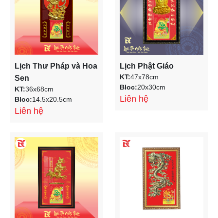
Lịch Thư Pháp và Hoa
Lịch Phật Giáo
KT:
47x78cm
Sen
Bloc:
20x30cm
KT:
36x68cm
Liên hệ
Bloc:
14.5x20.5cm
Liên hệ