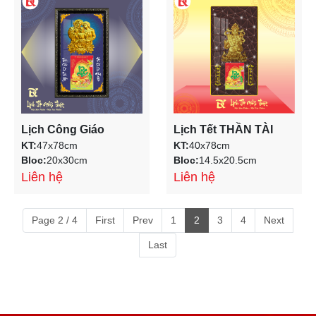
Lịch Công Giáo
Lịch Tết THẦN TÀI
KT:
47x78cm
KT:
40x78cm
Bloc:
20x30cm
Bloc:
14.5x20.5cm
Liên hệ
Liên hệ
Page 2 / 4
First
Prev
1
2
3
4
Next
Last