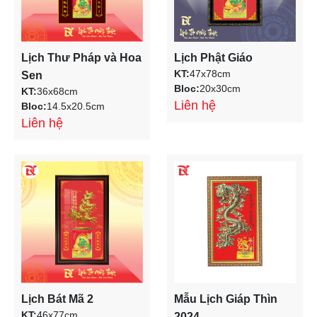
Lịch Thư Pháp và Hoa
Lịch Phật Giáo
KT:
47x78cm
Sen
Bloc:
20x30cm
KT:
36x68cm
Liên hệ
Bloc:
14.5x20.5cm
Liên hệ
Lịch Bát Mã 2
Mẫu Lịch Giáp Thìn
KT:
46x77cm
2024